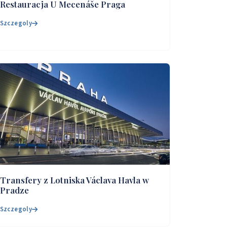
Restauracja U Mecenáše Praga
Szczegoly
Transfery z Lotniska Václava Havla w
Pradze
Szczegoly