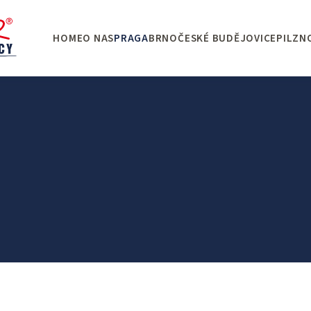
HOME
O NAS
PRAGA
BRNO
ČESKÉ BUDĚJOVICE
PILZN