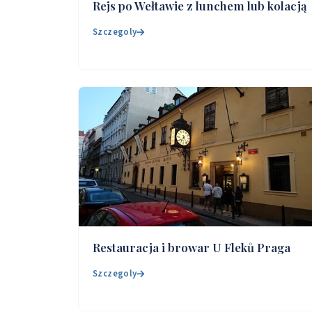
Rejs po Wełtawie z lunchem lub kolacją
Szczegoly
Restauracja i browar U Fleků Praga
Szczegoly