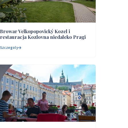
Browar Velkopopovický Kozel i
restauracja Kozlovna niedaleko Pragi
Szczegoly