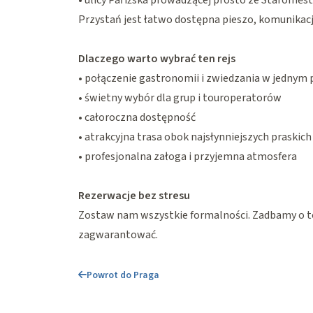
• ulicy Pařížská prowadzącej prosto ze Staroměs
Przystań jest łatwo dostępna pieszo, komunikac
Dlaczego warto wybrać ten rejs
• połączenie gastronomii i zwiedzania w jednym
• świetny wybór dla grup i touroperatorów
• całoroczna dostępność
• atrakcyjna trasa obok najsłynniejszych praskic
• profesjonalna załoga i przyjemna atmosfera
Rezerwacje bez stresu
Zostaw nam wszystkie formalności. Zadbamy o t
zagwarantować.
Powrot do Praga