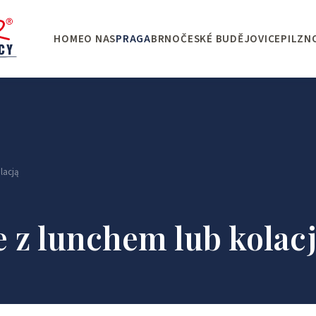
HOME
O NAS
PRAGA
BRNO
ČESKÉ BUDĚJOVICE
PILZN
lacją
e z lunchem lub kolac