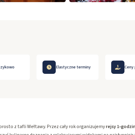
ezykowo
Elastyczne terminy
Ceny
 prosto z tafli Wełtawy. Przez cały rok organizujemy
rejsy 1‑godzi