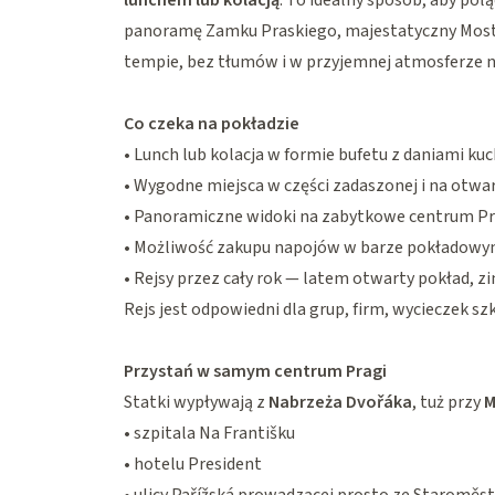
lunchem lub kolacją
. To idealny sposób, aby poł
panoramę Zamku Praskiego, majestatyczny Most 
tempie, bez tłumów i w przyjemnej atmosferze n
Co czeka na pokładzie
• Lunch lub kolacja w formie bufetu z daniami ku
• Wygodne miejsca w części zadaszonej i na otwa
• Panoramiczne widoki na zabytkowe centrum Pr
• Możliwość zakupu napojów w barze pokładow
• Rejsy przez cały rok — latem otwarty pokład, 
Rejs jest odpowiedni dla grup, firm, wycieczek szk
Przystań w samym centrum Pragi
Statki wypływają z
Nabrzeża Dvořáka
, tuż przy
M
• szpitala Na Františku
• hotelu President