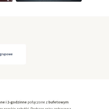
 grupowe
nne i 2‑godzinne
połączone z
bufetowym