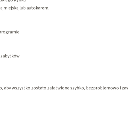
tskiego Rynku
ją miejską lub autokarem.
 programie
h zabytków
o, aby wszystko zostało załatwione szybko, bezproblemowo i za