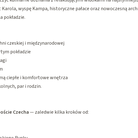
ączyć kulinarne doznania z relaksującymi widokami na najsłynniejs
Karola, wyspę Kampa, historyczne pałace oraz nowoczesną arch
a pokładzie.
chni czeskiej i międzynarodowej
rtym pokładzie
agi
ym
zimą ciepłe i komfortowe wnętrza
olnych, par i rodzin.
oście Czecha
— zaledwie kilka kroków od: