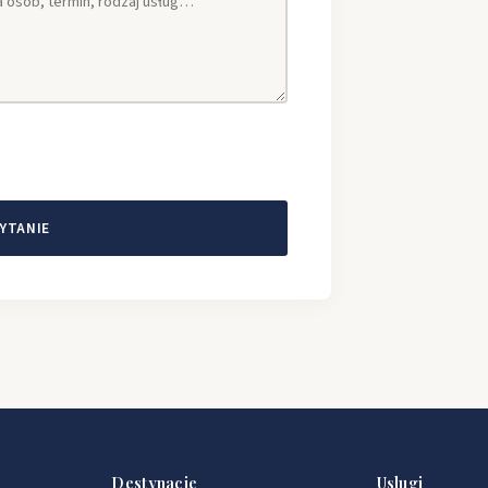
YTANIE
Destynacje
Uslugi