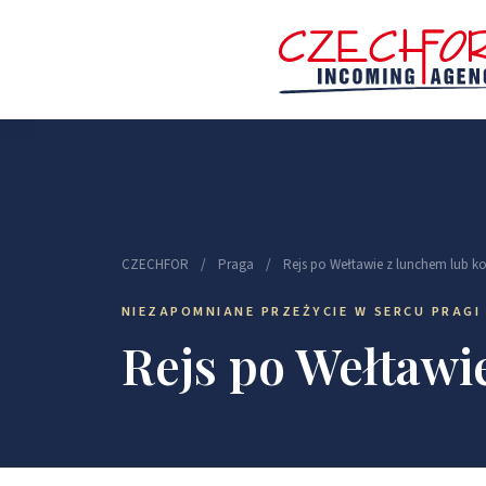
CZECHFOR
/
Praga
/
Rejs po Wełtawie z lunchem lub ko
NIEZAPOMNIANE PRZEŻYCIE W SERCU PRAGI
Rejs po Wełtawi