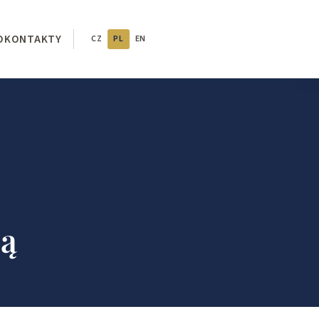
O
KONTAKTY
CZ
PL
EN
ją