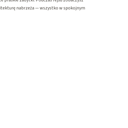
ze praskie zabytki. Podczas rejsu zobaczysz
itekturę nabrzeża — wszystko w spokojnym