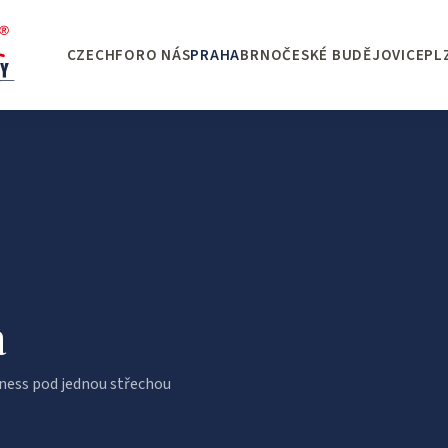
CZECHFOR
O NÁS
PRAHA
BRNO
ČESKÉ BUDĚJOVICE
PL
a
lness pod jednou střechou