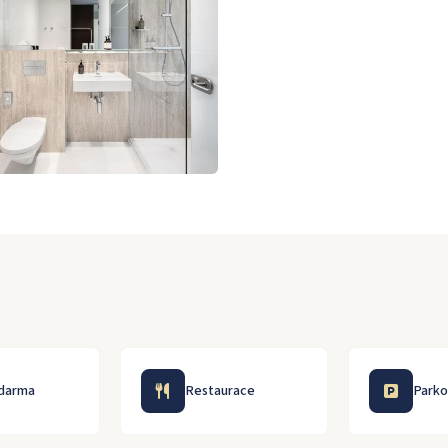
zdarma
Restaurace
Parko