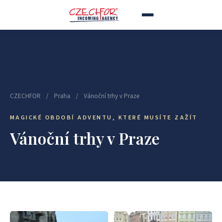
CZECHFOR
/
Praha
/
Vánoční trhy v Praze
MAGICKÉ OBDOBÍ ADVENTU, KTERÉ MUSÍTE ZAŽÍT
Vánoční trhy v Praze