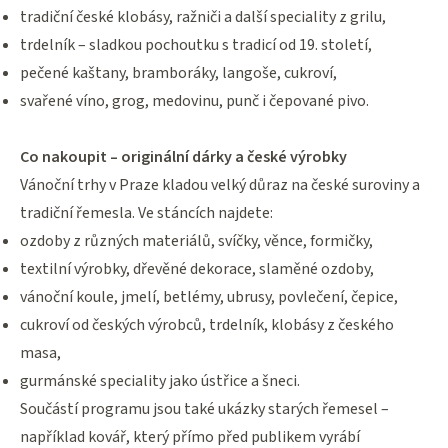
tradiční české klobásy, ražniči a další speciality z grilu,
trdelník – sladkou pochoutku s tradicí od 19. století,
pečené kaštany, bramboráky, langoše, cukroví,
svařené víno, grog, medovinu, punč i čepované pivo.
Co nakoupit – originální dárky a české výrobky
Vánoční trhy v Praze kladou velký důraz na české suroviny a
tradiční řemesla. Ve stáncích najdete:
ozdoby z různých materiálů, svíčky, věnce, formičky,
textilní výrobky, dřevěné dekorace, slaměné ozdoby,
vánoční koule, jmelí, betlémy, ubrusy, povlečení, čepice,
cukroví od českých výrobců, trdelník, klobásy z českého
masa,
gurmánské speciality jako ústřice a šneci.
Součástí programu jsou také ukázky starých řemesel –
například kovář, který přímo před publikem vyrábí