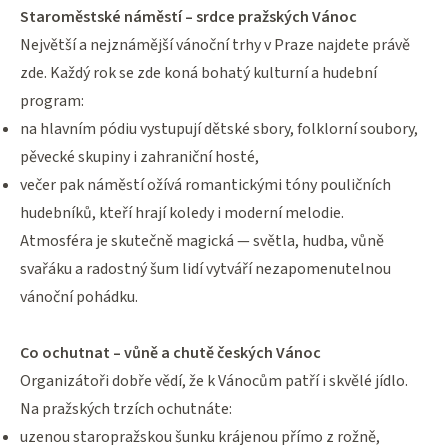
Staroměstské náměstí – srdce pražských Vánoc
Největší a nejznámější vánoční trhy v Praze najdete právě
zde. Každý rok se zde koná bohatý kulturní a hudební
program:
na hlavním pódiu vystupují dětské sbory, folklorní soubory,
pěvecké skupiny i zahraniční hosté,
večer pak náměstí ožívá romantickými tóny pouličních
hudebníků, kteří hrají koledy i moderní melodie.
Atmosféra je skutečně magická — světla, hudba, vůně
svařáku a radostný šum lidí vytváří nezapomenutelnou
vánoční pohádku.
Co ochutnat – vůně a chutě českých Vánoc
Organizátoři dobře vědí, že k Vánocům patří i skvělé jídlo.
Na pražských trzích ochutnáte:
uzenou staropražskou šunku krájenou přímo z rožně,